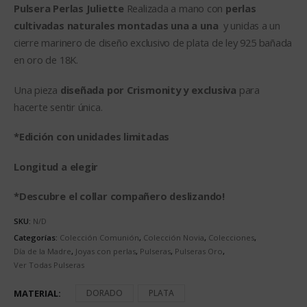
Pulsera Perlas Juliette
Realizada a mano con
perlas
cultivadas naturales montadas una a una
y unidas a un
cierre marinero de diseño exclusivo de plata de ley 925 bañada
en oro de 18K.
Una pieza
diseñada por Crismonity y exclusiva
para
hacerte sentir única.
*Edición con unidades limitadas
Longitud a elegir
*Descubre el collar compañero deslizando!
SKU:
N/D
Categorías:
Colección Comunión
,
Colección Novia
,
Colecciones
,
Día de la Madre
,
Joyas con perlas
,
Pulseras
,
Pulseras Oro
,
Ver Todas Pulseras
MATERIAL
DORADO
PLATA