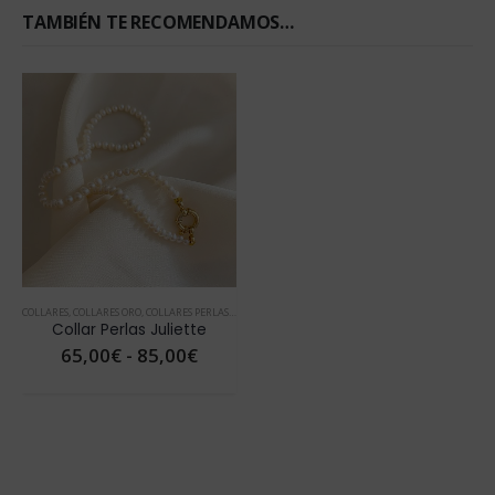
TAMBIÉN TE RECOMENDAMOS…
COLLARES
,
COLLARES ORO
,
COLLARES PERLAS
,
DÍA DE LA MADRE
,
JOYAS CON PERLAS
,
VER TODOS COLLA
Collar Perlas Juliette
Rango
65,00
€
-
85,00
€
de
precios:
desde
65,00€
hasta
85,00€