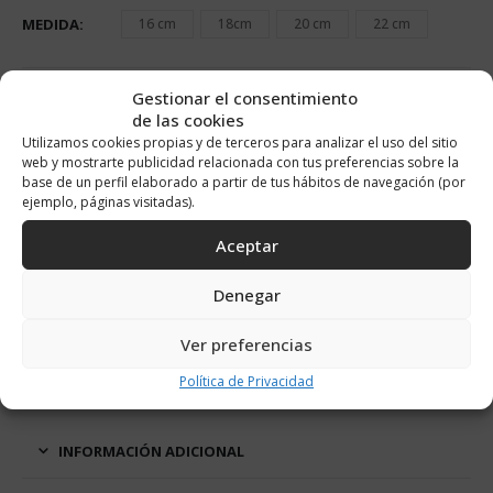
MEDIDA
16 cm
18cm
20 cm
22 cm
Gestionar el consentimiento
AÑADIR AL CARRITO
de las cookies
Utilizamos cookies propias y de terceros para analizar el uso del sitio
web y mostrarte publicidad relacionada con tus preferencias sobre la
Alternative:
base de un perfil elaborado a partir de tus hábitos de navegación (por
ejemplo, páginas visitadas).
DESCRIPCIÓN
Aceptar
Denegar
Perlas Naturales Cultivadas
Hecha a mano y montadas una a una
Ver preferencias
Con cierre marinero de plata de primera ley bañada en oro de
18K
Política de Privacidad
Medida 20cm
INFORMACIÓN ADICIONAL