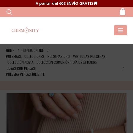
A partir del 60€ ENVÍO GRATIS🚚
HOME
TIENDA ONLINE
PULSERAS
,
COLECCIONES
,
PULSERAS ORO
,
VER TODAS PULSERAS
,
COLECCIÓN NOVIA
,
COLECCIÓN COMUNIÓN
,
DÍA DE LA MADRE
,
JOYAS CON PERLAS
PULSERA PERLAS JULIETTE