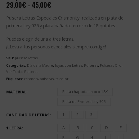
Rango
29,00
€
-
45,00
€
de
precios:
Pulsera Letras Especiales Crismonity, realizada en plata de
desde
primera Ley 925 y plata bañadas en oro de 18 quilates.
29,00€
hasta
Puedes elegir de una a tres letras.
45,00€
¡LLeva a tus personas especiales siempre contigo!
SKU:
pulsera letras
Categorías:
Día de la Madre
,
Joyas con Letras
,
Pulseras
,
Pulseras Oro
,
Ver Todas Pulseras
Etiquetas:
crismon
,
pulseras
,
tricolor
MATERIAL
Plata chapada en oro 18K
Plata de Primera Ley 925
CANTIDAD DE LETRAS
1
2
3
1 LETRA
A
B
C
D
E
F
G
H
I
J