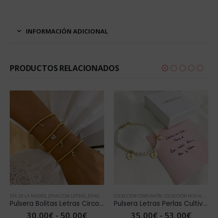
INFORMACIÓN ADICIONAL
PRODUCTOS RELACIONADOS
PULSERAS
DÍA DE LA MADRE
,
PULSERAS ORO
,
PULSERAS
,
JOYAS CON LETRAS
,
VER TODAS PULSERAS
,
PULSERAS ORO
,
,
JOYAS PERSONALIZADAS
VER TODAS PULSERAS
COLECCIÓN COMUNIÓN
,
PULSERAS
,
PULSERAS ORO
,
COLECCIÓN NOVIA
,
VER TODAS 
,
COLEC
Pulsera Bolitas Letras Circonitas
Pulsera Letras Perlas Cultivadas
Rango
Rango
30,00
€
-
50,00
€
35,00
€
-
53,00
€