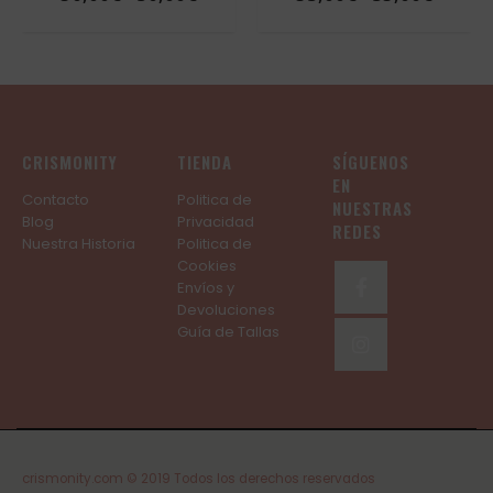
de
de
precios:
precios
desde
desde
30,00€
35,00€
hasta
hasta
50,00€
53,00€
CRISMONITY
TIENDA
SÍGUENOS
EN
Contacto
Politica de
NUESTRAS
Blog
Privacidad
REDES
Nuestra Historia
Politica de
Cookies
Envíos y
Devoluciones
Guía de Tallas
crismonity.com © 2019 Todos los derechos reservados