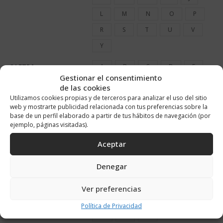
L
M
N
O
P
R
S
T
U
V
Y
2 LETRA
A
B
C
D
E
Gestionar el consentimiento
F
G
H
I
J
de las cookies
Utilizamos cookies propias y de terceros para analizar el uso del sitio
L
M
N
NO
web y mostrarte publicidad relacionada con tus preferencias sobre la
O
P
R
S
T
base de un perfil elaborado a partir de tus hábitos de navegación (por
ejemplo, páginas visitadas).
U
V
Y
Aceptar
3 LETRA
A
B
C
D
E
Denegar
F
G
H
I
J
L
M
N
NO
Ver preferencias
O
P
R
S
T
Política de Privacidad
U
V
Y