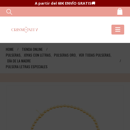
A partir del 60€ ENVÍO GRATIS🚚
HOME
TIENDA ONLINE
PULSERAS
,
JOYAS CON LETRAS
,
PULSERAS ORO
,
VER TODAS PULSERAS
,
DÍA DE LA MADRE
PULSERA LETRAS ESPECIALES