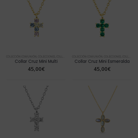
COLECCIÓN COMUNIÓN
,
COLECCIONES
,
COLLARES
,
COLLARES ORO
COLECCIÓN COMUNIÓN
,
DÍA DE LA MADRE
,
COLECCIONES
,
NOVEDADES
,
COLLARES
,
TOP
,
Collar Cruz Mini Multi
Collar Cruz Mini Esmeralda
45,00
€
45,00
€