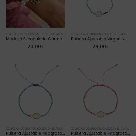
CHARMS
,
COLECCIÓN COMUNIÓN
,
COLLARES
,
NOVEDADES
COLECCIÓN COMUNIÓN
,
VER TODOS COLLARES
,
COLECCIONES
,
PULSERAS
,
Medalla Escapulario Carmen Acero
Pulsera Ajustable Virgen Niña Azul
20,00
€
29,00
€
COLECCIÓN COMUNIÓN
,
COLECCIONES
,
PULSERAS
,
PULSERAS ORO
COLECCIÓN COMUNIÓN
,
VER TODAS PULSERAS
,
COLECCIONES
,
DÍA DE LA MADRE
Pulsera Ajustable Milagrosa Azul
Pulsera Ajustable Milagrosa Rosa