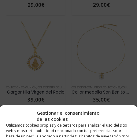
29,00
€
29,00
€
COLECCIÓN COMUNIÓN
,
COLECCIONES
,
COLLARES
,
COLLARES ORO
COLECCIÓN COMUNIÓN
,
DÍA DE LA MADRE
,
COLECCIONES
,
NOVEDADES
,
COLLARES
,
VER
,
Gargantilla Virgen del Rocio
Collar medalla San Benito Nacar
39,00
€
35,00
€
Gestionar el consentimiento
de las cookies
Utilizamos cookies propias y de terceros para analizar el uso del sitio
web y mostrarte publicidad relacionada con tus preferencias sobre la
base de un perfil elaborado a partir de tus hábitos de navegación (por