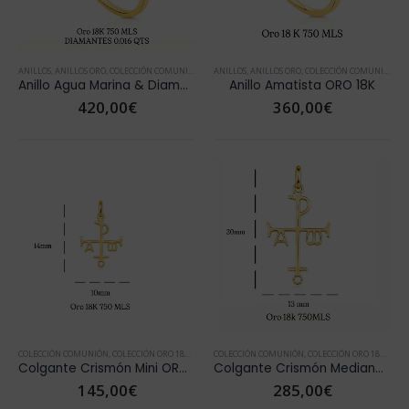
ANILLOS
,
ANILLOS ORO
,
COLECCIÓN COMUNIÓN
,
COLECCIÓN NOVIA
ANILLOS
,
ANILLOS ORO
,
COLECCIÓN ORO 18K
,
COLECCIÓN COMUNIÓN
,
COLECCIONE
,
CO
Anillo Agua Marina & Diamantes ORO 18K
Anillo Amatista ORO 18K
420,00
€
360,00
€
COLECCIÓN COMUNIÓN
,
COLECCIÓN ORO 18K
,
COLLARES
COLECCIÓN COMUNIÓN
,
COLLARES ORO
,
CRISMÓN
,
COLECCIÓN ORO 18K
,
CRISMÓN ORO
,
COLL
,
DÍA
Colgante Crismón Mini ORO 18K
Colgante Crismón Mediano ORO 18K
145,00
€
285,00
€