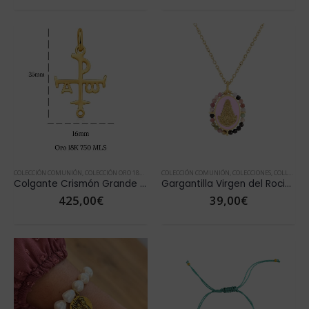
COLECCIÓN COMUNIÓN
,
COLECCIÓN ORO 18K
,
COLLARES
COLECCIÓN COMUNIÓN
,
COLLARES ORO
,
CRISMÓN
,
COLECCIONES
,
CRISMÓN ORO
,
COLLARES
,
DÍA
,
Colgante Crismón Grande ORO 18K
Gargantilla Virgen del Rocio Turmalina
425,00
€
39,00
€