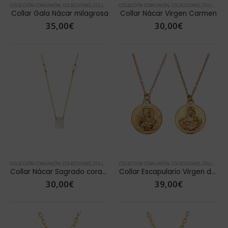
COLECCIÓN COMUNIÓN
,
COLECCIONES
,
COLLARES
,
COLLARES ORO
COLECCIÓN COMUNIÓN
,
COLLARES PERLAS
,
COLECCIONES
,
DÍA DE LA MADR
,
COLLARES
,
Collar Gala Nácar milagrosa
Collar Nácar Virgen Carmen
35,00
€
30,00
€
COLECCIÓN COMUNIÓN
,
COLECCIONES
,
COLLARES
,
COLLARES ORO
COLECCIÓN COMUNIÓN
,
COLLARES PERLAS
,
COLECCIONES
,
DÍA DE LA MADR
,
COLLARES
,
Collar Nácar Sagrado corazon
Collar Escapulario Virgen del Carmen
30,00
€
39,00
€