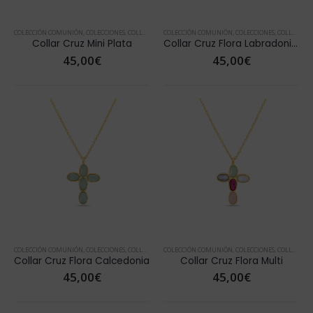
COLECCIÓN COMUNIÓN
,
COLECCIONES
,
COLLARES
,
COLLARES ORO
COLECCIÓN COMUNIÓN
,
DÍA DE LA MADRE
,
COLECCIONES
,
NOVEDADES
,
COLLARES
,
TOP
,
Collar Cruz Mini Plata
Collar Cruz Flora Labradonita
45,00
€
45,00
€
COLECCIÓN COMUNIÓN
,
COLECCIONES
,
COLLARES
,
COLLARES ORO
COLECCIÓN COMUNIÓN
,
DÍA DE LA MADRE
,
COLECCIONES
,
NOVEDADES
,
COLLARES
,
TOP
,
Collar Cruz Flora Calcedonia
Collar Cruz Flora Multi
45,00
€
45,00
€