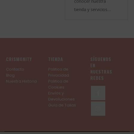
conocer nuestra
tienda y servicios
personalizados.
Atendemos por cita
previa. Pide tu Cita en
el Whatsapp +34
629160943
CRISMONITY
TIENDA
SÍGUENOS
EN
Contacto
Politica de
NUESTRAS
Blog
Privacidad
REDES
Nuestra Historia
Politica de
Cookies
Envíos y
Devoluciones
Guía de Tallas