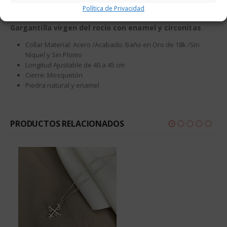
Política de Privacidad
Gargantilla virgen del rocio con enamel y circonitas
Collar Material: Acero /Acabado: Baño en Oro de 18k /Sin
Níquel y Sin Plomo
Longitud Ajustable de 40 a 45 cm
Cierre: Mosquetón
Piedra natural y enamel
PRODUCTOS RELACIONADOS