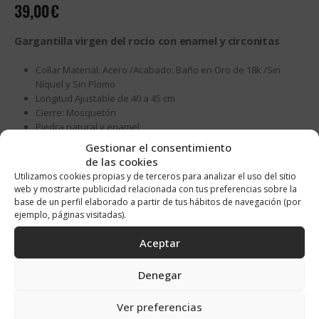
39,00
€
Gargantilla virgen del rocio con enamel y circonitas
Collar Material: Acero /Acabado: Baño en Oro de 18k /Sin
Níquel y Sin Plomo
Longitud Ajustable de 40 a 45 cm
Cierre: Mosquetón
Piedra natural y enamel
Gestionar el consentimiento
Availability:
Hay existencias
de las cookies
Categorías:
Colección Comunión
,
Colecciones
,
Collares
,
Collares Oro
,
Utilizamos cookies propias y de terceros para analizar el uso del sitio
Día de la Madre
,
Novedades
,
Ver Todos Collares
web y mostrarte publicidad relacionada con tus preferencias sobre la
base de un perfil elaborado a partir de tus hábitos de navegación (por
ejemplo, páginas visitadas).
AÑADIR AL CARRITO
Alternative:
Aceptar
Denegar
Ver preferencias
DESCRIPCIÓN