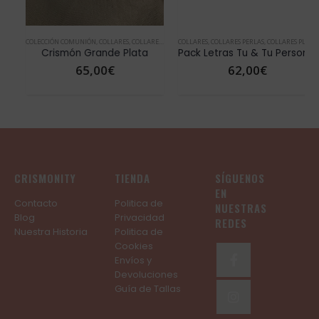
RES
DÍA DE LA MADRE
COLECCIÓN COMUNIÓN
,
JOYAS CON LETRAS
,
COLLARES
,
VER TODOS COLLARES
,
COLLARES PLATA
COLLARES
,
CRISMÓN
,
COLLARES PERLAS
,
CRISMÓN PLATA
,
,
COLLARES PLATA
DÍA DE LA MADRE
,
DÍ
,
V
Crismón Grande Plata
Pack Letras Tu & Tu Persona Especial PLATA
65,00
€
62,00
€
CRISMONITY
TIENDA
SÍGUENOS
EN
Contacto
Politica de
NUESTRAS
Blog
Privacidad
REDES
Nuestra Historia
Politica de
Cookies
Envíos y
Devoluciones
Guía de Tallas