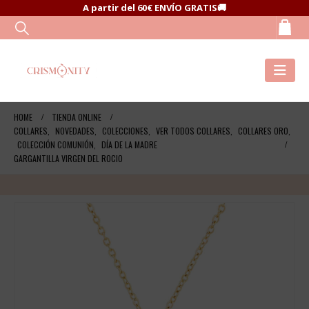
A partir del 60€ ENVÍO GRATIS🚚
HOME
TIENDA ONLINE
COLLARES
,
NOVEDADES
,
COLECCIONES
,
VER TODOS COLLARES
,
COLLARES ORO
,
COLECCIÓN COMUNIÓN
,
DÍA DE LA MADRE
GARGANTILLA VIRGEN DEL ROCIO