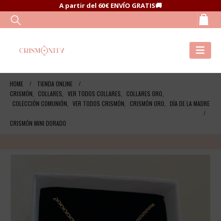
A partir del 60€ ENVÍO GRATIS🚚
HOME
TIENDA ONLINE
CRISMÓN
,
COLLARES
,
VER TODOS COLLARES
,
COLLARES ORO
,
COLECCIÓN COMUNIÓN
,
VER TODOS CRISMÓN
,
CRISMÓN ORO
,
DÍA DE LA MADRE
CRISMÓN MINI DORADO