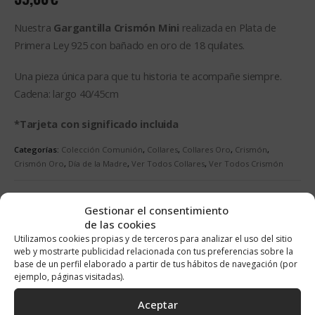
Nuestra
Gargantilla Crismón Mini
realizada en Plata de
Primera Ley 925 con bañado en oro de 18 quilates.
Una pieza única para que tu historia te acompañe siempre.
Cadena: largo 40/45cm
*Tarjeta con significado incluida
Categorías:
Colección Comunión
,
Collares
,
Collares Oro
,
Crismón
,
Crismón Oro
,
Día de la Madre
,
Ver Todos Collares
,
Ver Todos Crismón
AÑADIR AL CARRITO
Gestionar el consentimiento
Alternative:
de las cookies
Utilizamos cookies propias y de terceros para analizar el uso del sitio
web y mostrarte publicidad relacionada con tus preferencias sobre la
base de un perfil elaborado a partir de tus hábitos de navegación (por
ejemplo, páginas visitadas).
DESCRIPCIÓN
Aceptar