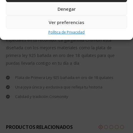
Denegar
Tu crismón, una joya única que cuenta tu historia de inicio a
fin, tal y como sus letras griegas, Alfa y Omega, reflejan en
Ver preferencias
sus brazos. Simboliza la elegancia y la exclusividad de una
trayectoria de vida llena de todos los momentos y personas
Política de Privacidad
especiales en tu recorrido. La gargantilla Crismón esta
diseñada con los mejores materiales como la plata de
primera ley 925 bañada en oro dee 18 quilates para que
puedas llevarla contigo en tu día a día
Plata de Primera Ley 925 bañada en oro de 18 quilates
Una joya única y exclusiva que refleja tu historia
Calidad y tradición Crismonity
PRODUCTOS RELACIONADOS