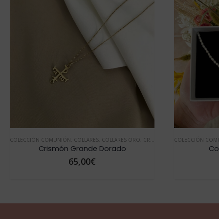
OYAS CON PERLAS
,
JOYAS CON PERLAS
COLECCIÓN COMUNIÓN
,
VER TODOS COLLARES
,
VER TODOS COLLARES
,
COLLARES
,
COLLARES ORO
,
CRISMÓN
,
CRISMÓN ORO
COLECCIÓN COM
,
DÍ
Crismón Grande Dorado
Co
65,00
€