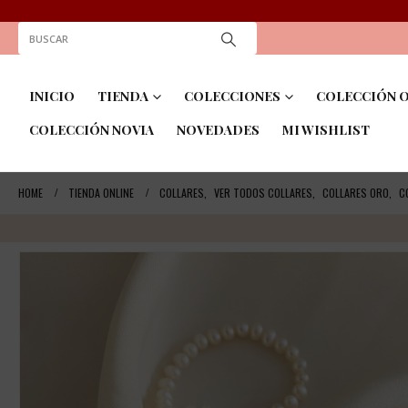
INICIO
TIENDA
COLECCIONES
COLECCIÓN O
COLECCIÓN NOVIA
NOVEDADES
MI WISHLIST
HOME
TIENDA ONLINE
COLLARES
,
VER TODOS COLLARES
,
COLLARES ORO
,
C