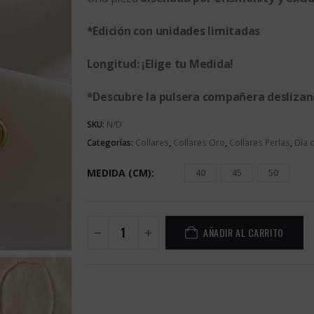
85,00€
*Edición con unidades limitadas
Longitud: ¡Elige tu Medida!
*Descubre la pulsera compañera deslizan
SKU:
N/D
Categorías:
Collares
,
Collares Oro
,
Collares Perlas
,
Día 
MEDIDA (CM)
40
45
50
AÑADIR AL CARRITO
Alternative: