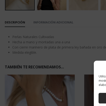
DESCRIPCIÓN
INFORMACIÓN ADICIONAL
Perlas Naturales Cultivadas
Hecha a mano y montadas una a una
Con cierre marinero de plata de primera ley bañada en oro d
Medida elegible.
TAMBIÉN TE RECOMENDAMOS…
Utili
mostr
elabo