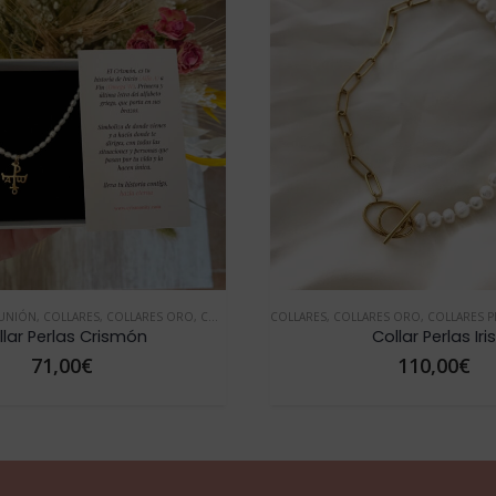
UNIÓN
A DE LA MADRE
,
COLLARES
,
VER TODOS COLLARES
,
COLLARES ORO
,
COLLARES PERLAS
,
VER TODOS CRISMÓN
COLLARES
,
CRISMÓN
,
COLLARES ORO
,
CRISMÓN ORO
,
COLLARES P
,
DÍA D
llar Perlas Crismón
Collar Perlas Iris
71,00
€
110,00
€