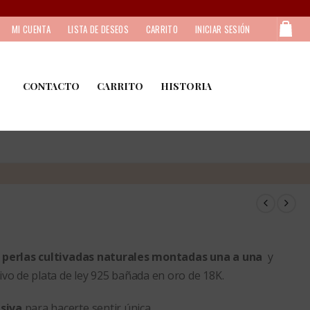
MI CUENTA
LISTA DE DESEOS
CARRITO
INICIAR SESIÓN
CONTACTO
CARRITO
HISTORIA
n
perlas cultivadas naturales montadas una a una
y
ivo de plata de ley 925 bañada en oro de 18K.
siva
para hacerte sentir única.