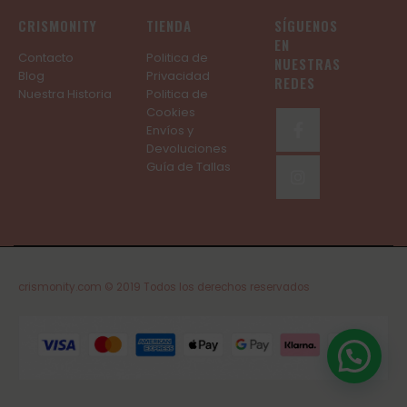
CRISMONITY
TIENDA
SÍGUENOS
EN
Contacto
Politica de
NUESTRAS
Blog
Privacidad
REDES
Nuestra Historia
Politica de
Cookies
Envíos y
Devoluciones
Guía de Tallas
crismonity.com © 2019 Todos los derechos reservados