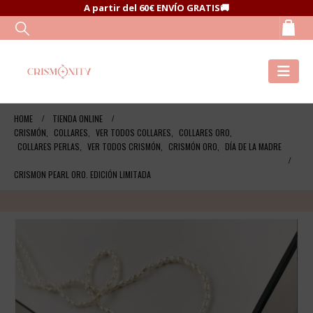
A partir del 60€ ENVÍO GRATIS🚚
HOME
TIENDA ONLINE
CRISMÓN
,
COLLARES
,
VER TODOS COLLARES
,
COLLARES ORO
,
COLLARES PERLAS
,
VER TODOS CRISMÓN
,
CRISMÓN ORO
,
DÍA DE LA MADRE
CRISMON PEARL ORO. EDICIÓN LIMITADA