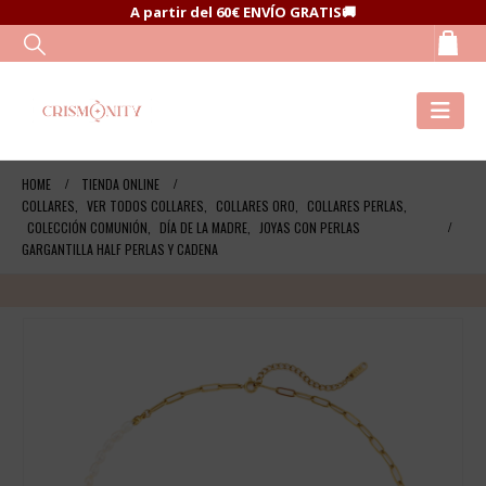
A partir del 60€ ENVÍO GRATIS🚚
HOME
TIENDA ONLINE
COLLARES
,
VER TODOS COLLARES
,
COLLARES ORO
,
COLLARES PERLAS
,
COLECCIÓN COMUNIÓN
,
DÍA DE LA MADRE
,
JOYAS CON PERLAS
GARGANTILLA HALF PERLAS Y CADENA