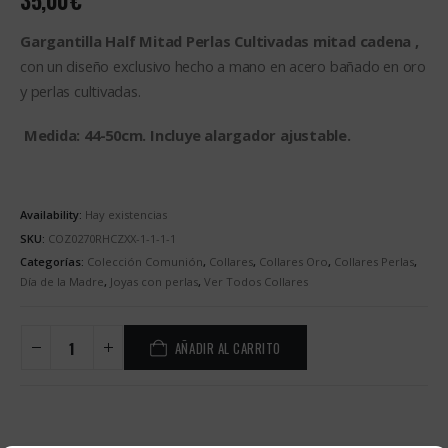
Gargantilla Half Mitad Perlas Cultivadas mitad cadena ,
con un diseño exclusivo hecho a mano en acero bañado en oro
y perlas cultivadas.
Medida: 44-50cm. Incluye alargador ajustable.
Availability:
Hay existencias
SKU:
COZ0270RHCZXX-1-1-1-1
Categorías:
Colección Comunión
,
Collares
,
Collares Oro
,
Collares Perlas
,
Día de la Madre
,
Joyas con perlas
,
Ver Todos Collares
AÑADIR AL CARRITO
Alternative: