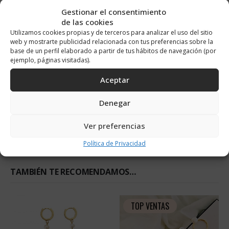
DESCRIPCIÓN
Gestionar el consentimiento
de las cookies
Utilizamos cookies propias y de terceros para analizar el uso del sitio
Gargantilla Half mitad Perlas Cultivadas mitad cadena.
web y mostrarte publicidad relacionada con tus preferencias sobre la
base de un perfil elaborado a partir de tus hábitos de navegación (por
Material: Acero / Acabado: Baño en Oro de 18k Sin Níquel y Sin
ejemplo, páginas visitadas).
Plomo
Longitud: Cierre ajustable de 44 a 50 cm
Aceptar
Cierre: Mosquetón
Grosor cadena: 1 mm
Denegar
Medida de Perla: 6 * 5 mm
Ver preferencias
INFORMACIÓN ADICIONAL
Política de Privacidad
TAMBIÉN TE RECOMENDAMOS…
TOP VENTAS