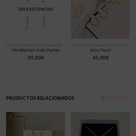
SIN EXISTENCIAS
AROS
,
COLECCIÓN NOVIA
,
COLECCIONES
,
DÍA DE LA MADRE
AROS
,
COLECCIÓN COMUNIÓN
,
JOYAS CON PERLAS
,
PENDIENTES
,
COLECCIÓN NOVIA
,
PENDIENT
,
Pendientes Gala Perlas
Aros Pearl
39,00
€
45,00
€
PRODUCTOS RELACIONADOS