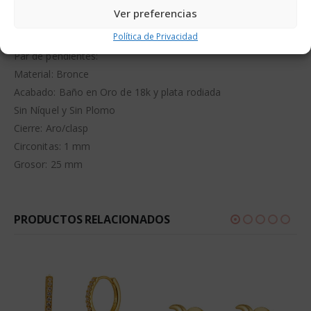
DESCRIPCIÓN
Ver preferencias
Política de Privacidad
Par de pendientes:
Material: Bronce
Acabado: Baño en Oro de 18k y plata rodiada
Sin Níquel y Sin Plomo
Cierre: Aro/clasp
Circonitas: 1 mm
Grosor: 25 mm
PRODUCTOS RELACIONADOS