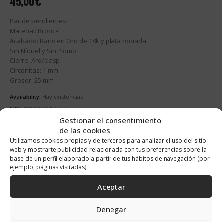
45,00
€
Par de pendientes:
Material: Bronce
Acabado: Baño en Oro de 18k y plata rodiada
Sin Níquel y Sin Plomo
Cierre: Aro/clasp
Circonitas: 1 mm
Grosor: 25 mm
Availability:
Hay existencias
SKU:
PAM0039-1-1-1-1
Gestionar el consentimiento
Categorías:
Aros
,
Novedades
,
Pendientes
,
Pendientes de Novia
,
de las cookies
Pendientes Maxi
,
Pendientes Mini
,
Pendientes Oro
,
Pendientes Perlas
,
Ver Todos Pendientes
Utilizamos cookies propias y de terceros para analizar el uso del sitio
web y mostrarte publicidad relacionada con tus preferencias sobre la
base de un perfil elaborado a partir de tus hábitos de navegación (por
ejemplo, páginas visitadas).
AÑADIR AL CARRITO
Alternative:
Aceptar
Denegar