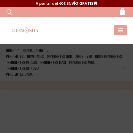
A partir del 60€ ENVÍO GRATIS🚚
HOME
TIENDA ONLINE
PENDIENTES
,
NOVEDADES
,
PENDIENTES ORO
,
AROS
,
VER TODOS PENDIENTES
,
PENDIENTES PERLAS
,
PENDIENTES MAXI
,
PENDIENTES MINI
,
PENDIENTES DE NOVIA
PENDIENTES ONDA