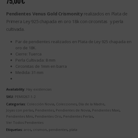
75,00
€
Pendientes Venus Gold Crismonity
realizados en Plata de
Primera Ley 925 chapada en oro 18k con circonitas y perla
cultivada.
Par de pendientes realizados en Plata de Ley 925 chapada en
oro de 18K.
Cierre: Tuerca
Perla Cultivada: 8 mm
Circonitas de 1mm en barra
Medida: 31 mm
Availability:
Hay existencias
SKU:
PEM0267-1-2
Categorías:
Colección Novia
,
Colecciones
,
Día de la Madre
,
Joyas con perlas
,
Pendientes
,
Pendientes de Novia
,
Pendientes Maxi
,
Pendientes Mini
,
Pendientes Oro
,
Pendientes Perlas
,
Ver Todos Pendientes
Etiquetas:
aros
,
crismon
,
pendientes
,
plata