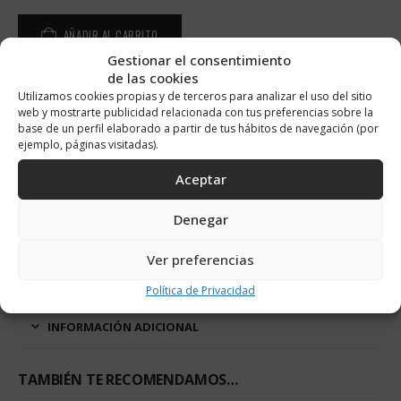
AÑADIR AL CARRITO
Alternative:
Gestionar el consentimiento
de las cookies
Utilizamos cookies propias y de terceros para analizar el uso del sitio
web y mostrarte publicidad relacionada con tus preferencias sobre la
base de un perfil elaborado a partir de tus hábitos de navegación (por
DESCRIPCIÓN
ejemplo, páginas visitadas).
Aceptar
Par de pendientes realizados en Plata de Ley 925 chapada en
oro de 18K.
Denegar
Cierre: Tuerca
Perla Cultivada: 8 mm
Ver preferencias
Circonitas de 1mm en barra
Medida: 31 mm
Política de Privacidad
INFORMACIÓN ADICIONAL
TAMBIÉN TE RECOMENDAMOS…