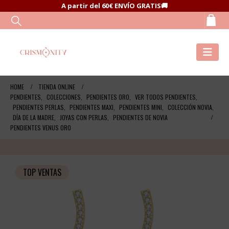
A partir del 60€ ENVÍO GRATIS🚚
HOME
TIENDA ONLINE
PENDIENTES
,
COLECCIONES
,
PENDIENTES ORO
,
VER TODOS PENDIENTES
,
PENDIENTES PERLAS
,
PENDIENTES MAXI
,
PENDIENTES MINI
,
COLECCIÓN NOVIA
,
DÍA DE LA MADRE
,
JOYAS CON PERLAS
,
PENDIENTES DE NOVIA
PENDIENTES VENUS ORO
TOP VENTAS