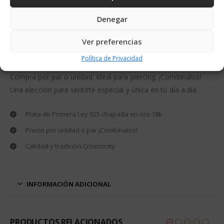
DESCRIPCIÓN
Denegar
Ver preferencias
Aros Circonitas 10mm, con un diseño exclusivo en plata de
Política de Privacidad
Primera Ley 925 y plata chapada en oro 18k.
Compra por par o unidad. Ideal para piercing. ¡Combínalos!
Una elección para sentirte especial y única en tu día a día
Plata de Primera Ley 925 chapada en oro 18k
Precio por unidad o par ¡Combínalos!
Calidad y tradición Crismonity
INFORMACIÓN ADICIONAL
PRODUCTOS RELACIONADOS