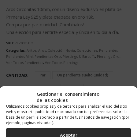
de
precios:
Aros Circonitas 10mm, con un diseño exclusivo en plata de
desde
Primera Ley 925 y plata chapada en oro 18k.
15,00€
Compra por par o unidad. ¡Combínalos!
hasta
Una elección para sentirte especial y única en tu día a día.
30,00€
SKU:
PEZ0035DO
Categorías:
Aritos
,
Aros
,
Colección Novia
,
Colecciones
,
Pendientes
,
Pendientes Mini
,
Pendientes Oro
,
Piercings & Earcuffs
,
Piercings Oro
,
Ver Todos Pendientes
,
Ver Todos Piercings
CANTIDAD
Par
Un pendiente suelto (unidad)
MATERIAL
DORADO
PLATA
Gestionar el consentimiento
de las cookies
Utilizamos cookies propias y de terceros para analizar el uso del sitio
web y mostrarte publicidad relacionada con tus preferencias sobre la
AÑADIR AL CARRITO
base de un perfil elaborado a partir de tus hábitos de navegación (por
ejemplo, páginas visitadas).
Alternative:
Aceptar