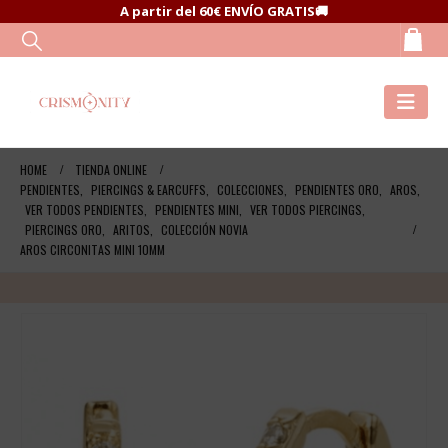
A partir del 60€ ENVÍO GRATIS🚚
HOME
TIENDA ONLINE
PENDIENTES
,
PIERCINGS & EARCUFFS
,
COLECCIONES
,
PENDIENTES ORO
,
AROS
,
VER TODOS PENDIENTES
,
PENDIENTES MINI
,
VER TODOS PIERCINGS
,
PIERCINGS ORO
,
ARITOS
,
COLECCIÓN NOVIA
AROS CIRCONITAS MINI 10MM