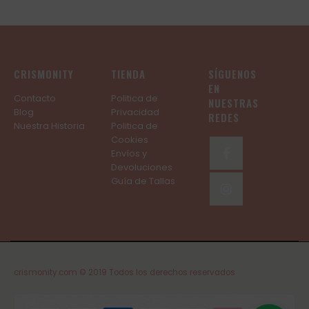
CRISMONITY
TIENDA
SÍGUENOS
EN
Contacto
Politica de
NUESTRAS
Blog
Privacidad
REDES
Nuestra Historia
Politica de
Cookies
Envíos y
Devoluciones
Guía de Tallas
crismonity.com © 2019 Todos los derechos reservados