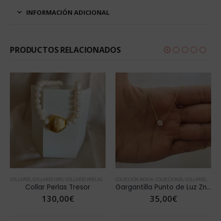
INFORMACIÓN ADICIONAL
PRODUCTOS RELACIONADOS
RE
DÍA DE LA MADRE
,
VER TODOS COLLARES
COLECCIÓN NOVIA
,
JOYAS CON PERLAS
,
COLECCIONES
,
VER TODOS CRISMÓN
,
VER TODOS COLLARES
,
COLLARES
,
COLLARES ORO
COLLARES
,
DÍA DE LA MADRE
,
COLLARES LETRAS
,
VER TODOS COLLARES
,
COLLARES ORO
,
COLL
Gargantilla Punto de Luz Zn Cuadrada
Collar Letra Chapita
35,00
€
26,00
€