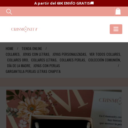
A partir del 60€ ENVÍO GRATIS🚚
HOME
TIENDA ONLINE
COLLARES
,
JOYAS CON LETRAS
,
JOYAS PERSONALIZADAS
,
VER TODOS COLLARES
,
COLLARES ORO
,
COLLARES LETRAS
,
COLLARES PERLAS
,
COLECCIÓN COMUNIÓN
,
DÍA DE LA MADRE
,
JOYAS CON PERLAS
GARGANTILLA PERLAS LETRAS CHAPITA