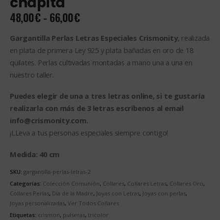
chapita
Rango
48,00
€
-
66,00
€
de
precios:
Gargantilla Perlas Letras Especiales Crismonity
, realizada
desde
en plata de primera Ley 925 y plata bañadas en oro de 18
48,00€
quilates. Perlas cultivadas montadas a mano una a una en
hasta
nuestro taller.
66,00€
Puedes elegir de una a tres letras online, si te gustaría
realizarla con más de 3 letras escríbenos al email
info@crismonity.com.
¡LLeva a tus personas especiales siempre contigo!
Medida: 40 cm
SKU:
gargantilla-perlas-letras-2
Categorías:
Colección Comunión
,
Collares
,
Collares Letras
,
Collares Oro
,
Collares Perlas
,
Día de la Madre
,
Joyas con Letras
,
Joyas con perlas
,
Joyas personalizadas
,
Ver Todos Collares
Etiquetas:
crismon
,
pulseras
,
tricolor