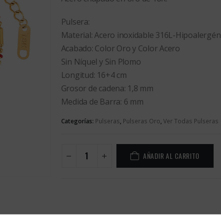
Pulsera:
Material: Acero inoxidable 316L-Hipoalergén
Acabado: Color Oro y Color Acero
Sin Níquel y Sin Plomo
Longitud: 16+4 cm
Grosor de cadena: 1,8 mm
Medida de Barra: 6 mm
Categorías:
Pulseras
,
Pulseras Oro
,
Ver Todas Pulseras
AÑADIR AL CARRITO
Alternative: