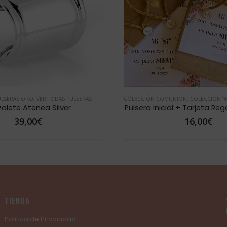
UNIÓN
,
COLECCIÓN NOVIA
,
COLECCIONES
,
JOYAS CON LETRAS
DÍA DE LA MADRE
,
JOYAS PERSONALIZADAS
,
JOYAS CON LETRAS
,
JO
,
ial + Tarjeta Regalo Invitadas
Pulsera Plata Mensaje pe
16,00
€
39,00
€
TIENDA
Politica de Privacidad