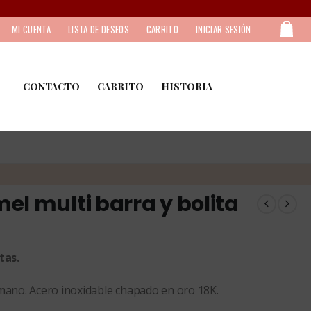
MI CUENTA
LISTA DE DESEOS
CARRITO
INICIAR SESIÓN
CONTACTO
CARRITO
HISTORIA
el multi barra y bolita
tas.
ano. Acero inoxidable chapado en oro 18K.