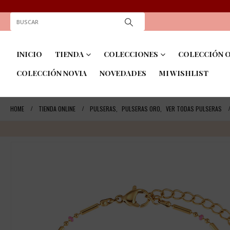
INICIO
TIENDA
COLECCIONES
COLECCIÓN O
COLECCIÓN NOVIA
NOVEDADES
MI WISHLIST
HOME
TIENDA ONLINE
PULSERAS
,
PULSERAS ORO
,
VER TODAS PULSERAS