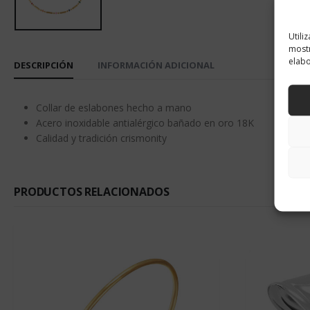
Utili
mostr
elabo
DESCRIPCIÓN
INFORMACIÓN ADICIONAL
Collar de eslabones hecho a mano
Acero inoxidable antialérgico bañado en oro 18K
Calidad y tradición crismonity
PRODUCTOS RELACIONADOS