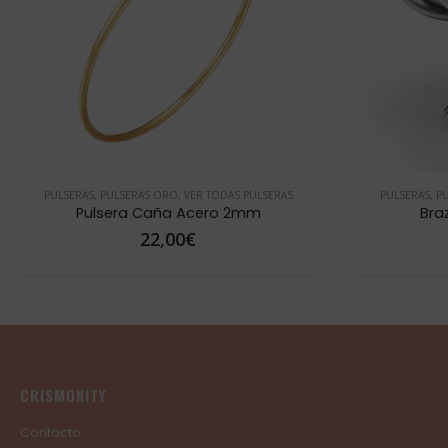
VER TODAS PULSERAS
PULSERAS
,
PULSERAS ORO
,
VER TODAS PULSERAS
COLECCIÓN COM
Brazalete Atenea Silver
Pulsera Inic
39,00
€
CRISMONITY
Contacto