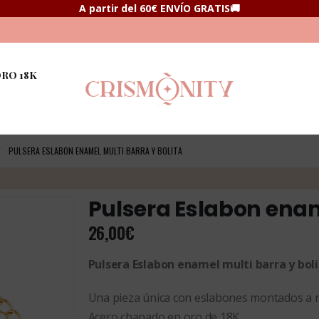
A partir del 60€ ENVÍO GRATIS🚚
RO 18K
PULSERA ESLABON ENAMEL MULTI BARRA Y BOLITA
Pulsera Eslabon enam
26,00
€
Pulsera Eslabon enamel multi barra y boli
Una pieza única con eslabones montados a m
Acero chapado en oro de 18K.