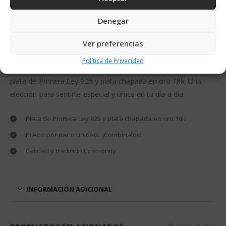
Alternative:
Denegar
DESCRIPCIÓN
Ver preferencias
Política de Privacidad
Pendientes Tacón Crismonity con un diseño exclusivo en
plata de Primera Ley 925 y plata chapada en oro 18k. Una
elección para sentirte especial y única en tu día a día.
Plata de Primera Ley 925 y plata chapada en oro 18k
Precio por par o unidad. ¡Combínalos!
Calidad y tradición Crismonity
INFORMACIÓN ADICIONAL