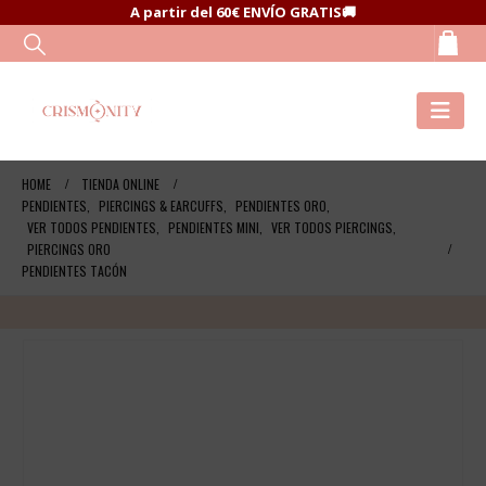
A partir del 60€ ENVÍO GRATIS🚚
HOME
TIENDA ONLINE
PENDIENTES
,
PIERCINGS & EARCUFFS
,
PENDIENTES ORO
,
VER TODOS PENDIENTES
,
PENDIENTES MINI
,
VER TODOS PIERCINGS
,
PIERCINGS ORO
PENDIENTES TACÓN