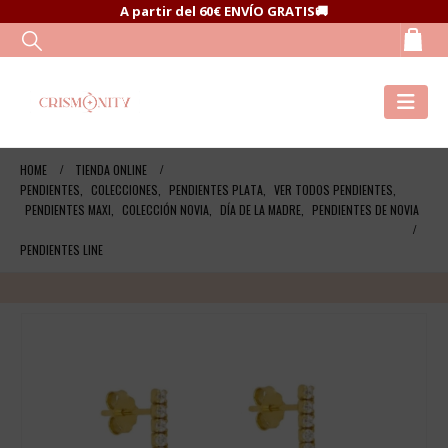
A partir del 60€ ENVÍO GRATIS🚚
HOME
TIENDA ONLINE
PENDIENTES
,
COLECCIONES
,
PENDIENTES PLATA
,
VER TODOS PENDIENTES
,
PENDIENTES MAXI
,
COLECCIÓN NOVIA
,
DÍA DE LA MADRE
,
PENDIENTES DE NOVIA
PENDIENTES LINE