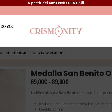
A partir del 60€ ENVÍO GRATIS🚚
RO 18K
ES
,
COLECCIÓN NOVIA
MEDALLA SAN BENITO ORO
Medalla San Benito 
Rango
69,00
€
-
89,00
€
de
precios:
La
Medalla de San Benito
es lo más especia
desde
69,00€
Realizada en Plata de primera ley 925 chapa
hasta
Medida: 20mm