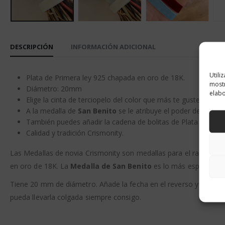
DESCRIPCIÓN
INFORMACIÓN ADICIONAL
Utili
Plata de Primera ley 925 chapada en oro de 18K.
mostr
Diámetro: 20mm
elabo
Elige la cinta de terciopelo del color que más te guste
A la medalla de
San Benito
se le atribuye el poder de alejar 
También puedes añadir la cadena de bolitas de Plata para que
Calidad y tradición Crismonity.
Las Medallas de novia Crismonity son medallas para el ramo de no
en oro de 18K. La
Medalla de San Benito
es lo más especial que
Tiene 20 mm de diámetro. Añade la fecha en el reverso y elige la
pueda llevarla colgada siempre consigo.