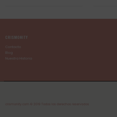
de
de
precios:
precios:
desde
desde
59,00€
69,00€
hasta
hasta
89,00€
89,00€
CRISMONITY
Contacto
Blog
Nuestra Historia
crismonity.com © 2019 Todos los derechos reservados