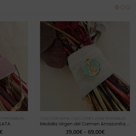
 NOVIA
,
COLECCIONES
,
JOYAS PERSONALIZADAS
,
MEDALLA NOVIA
COLECCIÓN NOVIA
,
COLECCIONE
Medalla Virgen del Carmen Amazonita ACERO
Medalla Novia F
Rango
39,00
€
-
69,00
€
75,00
€
-
9