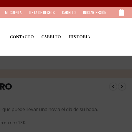
MI CUENTA
LISTA DE DESEOS
CARRITO
INICIAR SESIÓN
CONTACTO
CARRITO
HISTORIA
ORO
l que puede llevar una novia el día de su boda.
da en oro 18K.