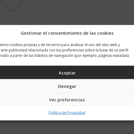
Gestionar el consentimiento de las cookies
zamos cookies propias y de terceros para analizar el uso del sitio web y
arte publicidad relacionada con tus preferencias sobre la base de un perfil
rado a partir de tus hábitos de navegación (por ejemplo, páginas visitadas).
las tentaciones y espíritus del mal. También se usa para desviar los te
Aceptar
 pueda llevarla siempre con ella.
Denegar
via que crean un recuerdo especial en este día tan bonito. Las meda
 puede llevar una novia el día de su boda.
Ver preferencias
 cinta de terciopelo del color que más te guste para el ramo. Y si 
Política de Privacidad