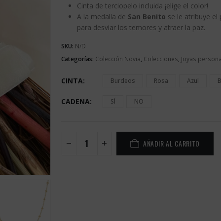
Cinta de terciopelo incluida ¡elige el color!
89,00€
A la medalla de
San Benito
se le atribuye el
para desviar los temores y atraer la paz.
SKU:
N/D
Categorías:
Colección Novia
,
Colecciones
,
Joyas persona
CINTA
Burdeos
Rosa
Azul
B
CADENA
SÍ
NO
AÑADIR AL CARRITO
Alternative: