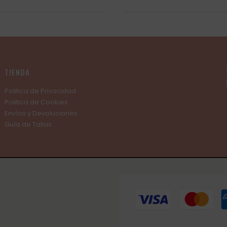
de
precios:
desde
59,00€
hasta
79,00€
TIENDA
Politica de Privacidad
Politica de Cookies
Envíos y Devoluciones
Guía de Tallas