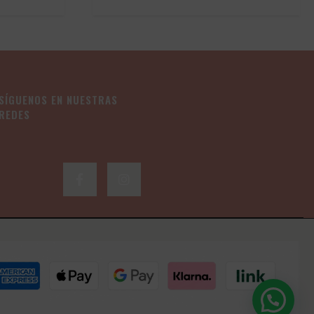
de
precios:
desde
39,00€
hasta
69,00€
SÍGUENOS EN NUESTRAS
REDES