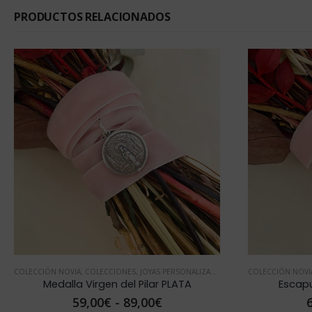
PRODUCTOS RELACIONADOS
S
,
JOYAS PERSONALIZADAS
,
MEDALLA NOVIA
COLECCIÓN NOVIA
,
COLECCIONES
,
JOYAS PERSONALIZADAS
 Pilar PLATA
Escapulario del Carmen ORO
Rango
Rango
9,00
€
69,00
€
-
89,00
€