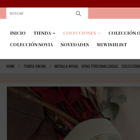
INICIO
TIENDA
COLECCIONES
COLECCIÓN O
COLECCIÓN NOVIA
NOVEDADES
MI WISHLIST
HOME
TIENDA ONLINE
MEDALLA NOVIA
,
JOYAS PERSONALIZADAS
,
COLECCION