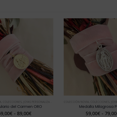
,
MEDALLA NOVIA
COLECCIÓN NOVIA
,
COLECCIONES
,
JOYAS PERSONALIZADAS
,
MEDALLA NOVIA
COLECCIÓN
Medalla Milagrosa PLATA
Rango
59,00
€
-
79,00
€