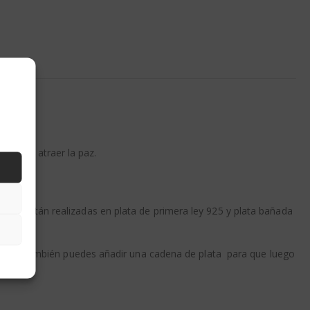
mores y atraer la paz.
llas están realizadas en plata de primera ley 925 y plata bañada
quieres, también puedes añadir una cadena de plata para que luego