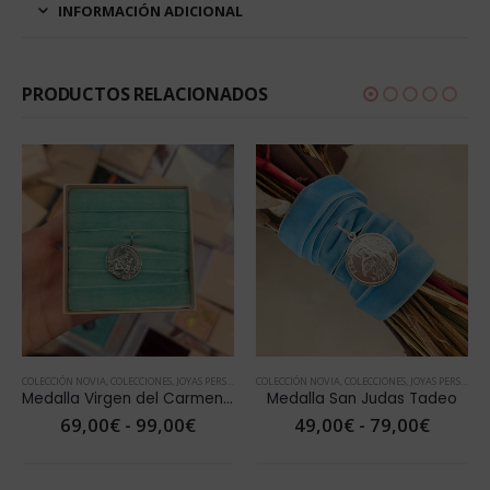
INFORMACIÓN ADICIONAL
PRODUCTOS RELACIONADOS
COLECCIÓN NOVIA
,
JOYAS PERSONALIZADAS
,
COLECCIONES
,
MEDALLA NOVIA
,
JOYAS PERSONALIZADAS
COLECCIÓN NOVIA
,
MEDALLA NOVIA
,
COLECCIONES
,
JOYAS PERSONALIZADAS
Medalla Virgen del Carmen PLATA
Medalla San Judas Tadeo
ngo
Rango
Rango
69,00
€
-
99,00
€
49,00
€
-
79,00
€
de
de
cios:
precios:
precios
de
desde
desde