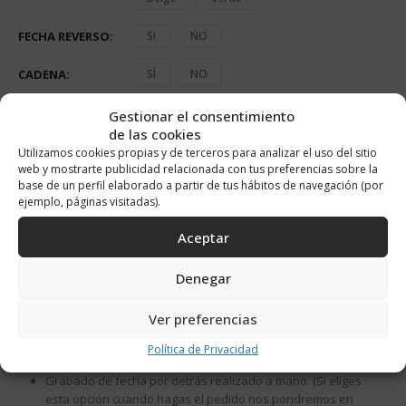
FECHA REVERSO
SI
NO
CADENA
SÍ
NO
Gestionar el consentimiento
de las cookies
AÑADIR AL CARRITO
Utilizamos cookies propias y de terceros para analizar el uso del sitio
web y mostrarte publicidad relacionada con tus preferencias sobre la
base de un perfil elaborado a partir de tus hábitos de navegación (por
Alternative:
ejemplo, páginas visitadas).
Aceptar
DESCRIPCIÓN
Denegar
Plata de Primera ley 925 y Plata bañada en oro de 18K.
Ver preferencias
Diámetro: 20mm
Frase personalizada grabada a mano.
Política de Privacidad
Elige la cinta de terciopelo del color que más te guste
Grabado de fecha por detrás realizado a mano. (Si eliges
esta opción cuando hagas el pedido nos pondremos en