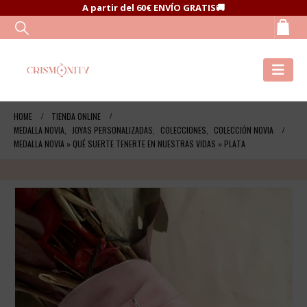
A partir del 60€ ENVÍO GRATIS🚚
HOME
TIENDA ONLINE
MEDALLA NOVIA
,
JOYAS PERSONALIZADAS
,
COLECCIONES
,
COLECCIÓN NOVIA
MEDALLA NOVIA » QUÉ SUERTE TENERTE EN NUESTRAS VIDAS » PLATA