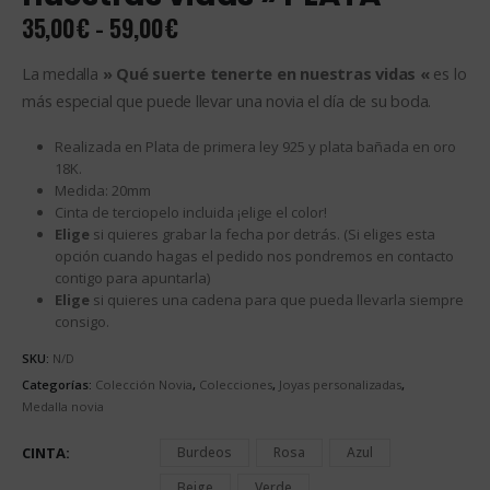
Rango
35,00
€
-
59,00
€
de
precios:
La medalla
» Qué suerte tenerte en nuestras vidas «
es lo
desde
más especial que puede llevar una novia el día de su boda.
35,00€
hasta
Realizada en Plata de primera ley 925 y plata bañada en oro
59,00€
18K.
Medida: 20mm
Cinta de terciopelo incluida ¡elige el color!
Elige
si quieres grabar la fecha por detrás. (Si eliges esta
opción cuando hagas el pedido nos pondremos en contacto
contigo para apuntarla)
Elige
si quieres una cadena para que pueda llevarla siempre
consigo.
SKU:
N/D
Categorías:
Colección Novia
,
Colecciones
,
Joyas personalizadas
,
Medalla novia
CINTA
Burdeos
Rosa
Azul
Beige
Verde